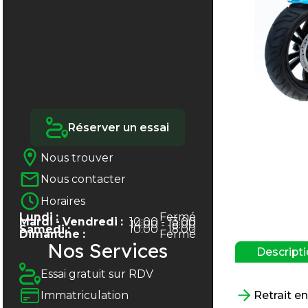
Réserver un essai
Nous trouver
Nous contacter
Horaires
Lundi :
Fermé
Mardi - Vendredi :
10:00 - 13:00
14:00 - 18:00
Samedi :
10:00 - 18:00
Dimanche :
Fermé
Nos Services
Descript
Essai gratuit sur RDV
Retrait e
Immatriculation