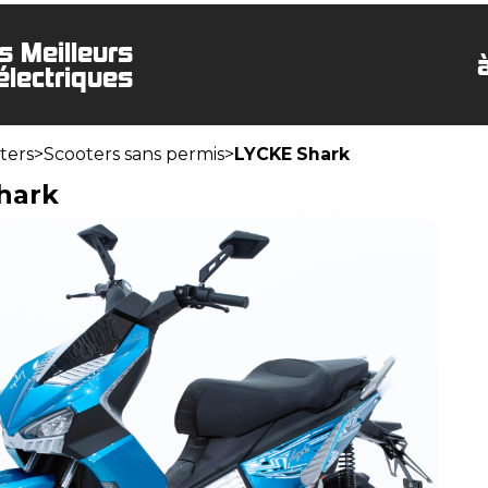
s Meilleurs
électriques
ters
>
Scooters sans permis
>
LYCKE Shark
hark