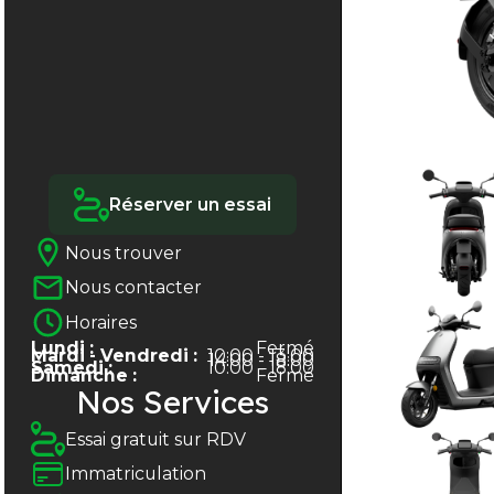
Réserver un essai
Nous trouver
Nous contacter
Horaires
Lundi :
Fermé
Mardi - Vendredi :
10:00 - 13:00
14:00 - 18:00
Samedi :
10:00 - 18:00
Dimanche :
Fermé
Nos Services
Essai gratuit sur RDV
Immatriculation