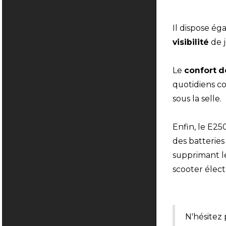
Il dispose é
visibilité
de 
Le
confort d
quotidiens co
sous la selle.
Enfin, le E2
des batteries
supprimant le
scooter élec
N'hésitez 