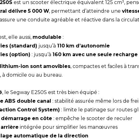
250S
est un scooter électrique équivalent 125 cm³, pensé
al délivre 5 000 W
, permettant d’atteindre une
vites
t assure une conduite agréable et réactive dans la circulat
t, elle aussi,
modulable
:
ries (standard)
jusqu’à
110 km d’autonomie
ies (option)
: jusqu’à
160 km avec une seule recharge
lithium-ion sont amovibles
, compactes et faciles à tran
, à domicile ou au bureau.
é
, le Segway E250S est très bien équipé :
e ABS double canal
: stabilité assurée même lors de fr
action Control System)
: limite le patinage sur routes gl
 démarrage en côte
: empêche le scooter de reculer
arrière
intégrée pour simplifier les manœuvres
llage automatique de la direction