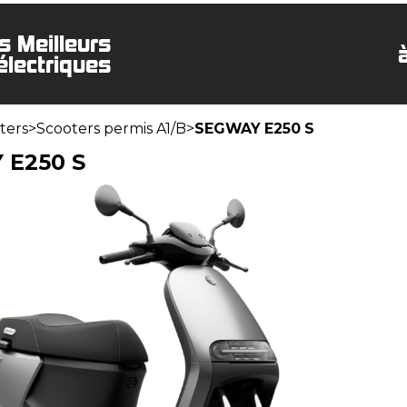
s Meilleurs
électriques
ters
>
Scooters permis A1/B
>
SEGWAY E250 S
 E250 S