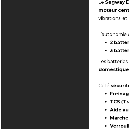
Le
Segway E
moteur centr
vibrations, e
L’autonomie es
2 batte
3 batter
Les batteries
domestique
Côté
sécurit
Freinag
TCS (Tr
Aide au
Marche 
Verroui